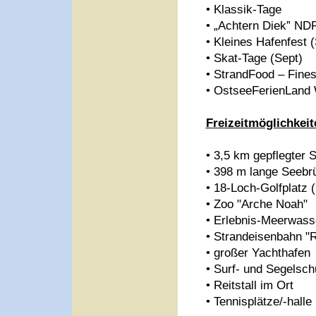
• Klassik-Tage
• „Achtern Diek” N
• Kleines Hafenfest 
• Skat-Tage (Sept)
• StrandFood – Fines
• OstseeFerienLand 
Freizeitmöglichkeit
• 3,5 km gepflegter 
• 398 m lange Seebr
• 18-Loch-Golfplatz 
• Zoo "Arche Noah"
• Erlebnis-Meerwass
• Strandeisenbahn "
• großer Yachthafen
• Surf- und Segelsch
• Reitstall im Ort
• Tennisplätze/-halle