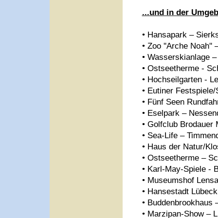
...und in der Umge
• Hansapark – Sierk
• Zoo ''Arche Noah'' 
• Wasserskianlage –
• Ostseetherme - Sc
• Hochseilgarten - L
• Eutiner Festspiele/
• Fünf Seen Rundfahr
• Eselpark – Nessen
• Golfclub Brodauer 
• Sea-Life – Timmen
• Haus der Natur/Klo
• Ostseetherme – Sc
• Karl-May-Spiele -
• Museumshof Lens
• Hansestadt Lübec
• Buddenbrookhaus 
• Marzipan-Show – 