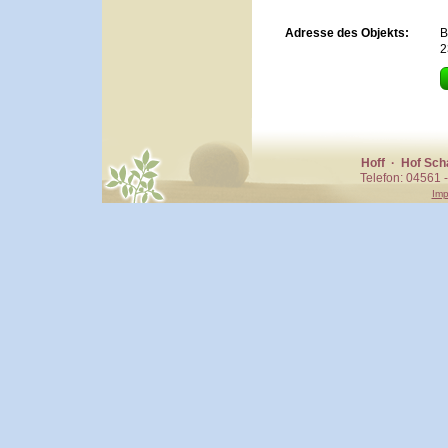
Adresse des Objekts:
B
2
Hoff · Hof Sc
Telefon: 04561 
Im