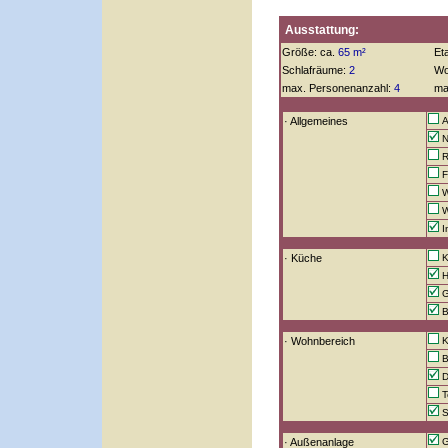
Ausstattung:
Größe: ca.
65 m²
Et
Schlafräume:
2
Wo
max. Personenanzahl:
4
ma
· Allgemeines
Al
N
R
F
W
W
I
· Küche
K
H
G
B
· Wohnbereich
K
B
D
T
S
· Außenanlage
G