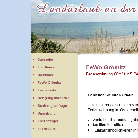
Startseite
FeWo Grömitz
Landhaus
Ferienwohnung 60m² für 5 P
Holzhaus
FeWo Grömitz
Lastminute
Genießen Sie Ihren Urlaub…
Belegungskalender
… in unserer gemütlichen & k
Buchungsanfrage
Ferienwohnung im Ostseeheil
Umgebung
zentral und strandnah gel
Freizeittipps
familienfreundlich
Impressum
Einkaufsmöglichkeiten in