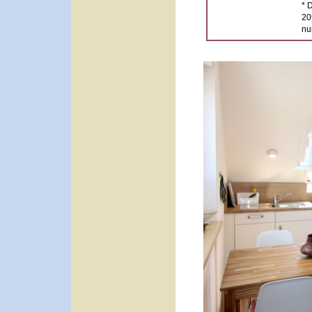
* 
20
nu