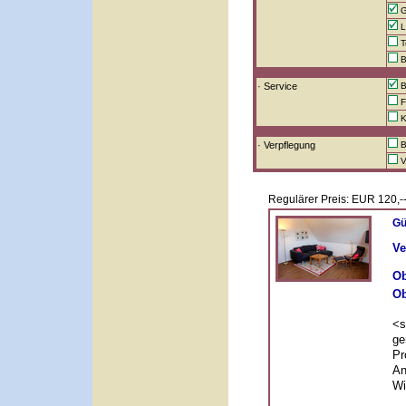
G
L
T
B
· Service
B
F
Ku
· Verpflegung
B
V
Regulärer Preis: EUR 120,--
Gü
Ve
Ob
Ob
<s
ge
Pr
An
Wi